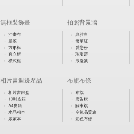
無框裝飾畫
拍照背景牆
油畫布
典雅白
膠膜
奢華紅
方形框
愛戀粉
直立框
璀璨藍
橫式框
浪漫紫
相片書週邊產品
布旗布條
相片書錦盒
布旗
19吋皮箱
廣告旗
A4皮箱
關東旗
水晶相本
空氣品質旗
娘家本
彩色布條