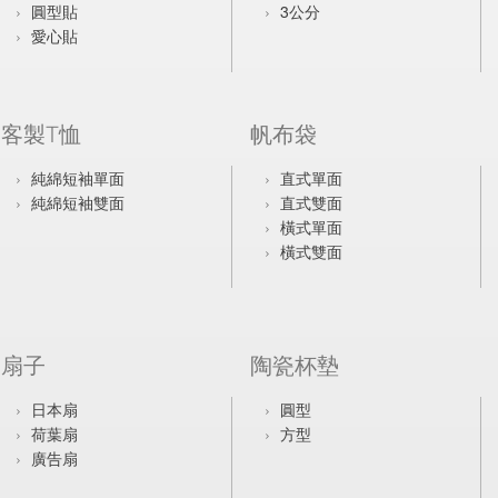
圓型貼
3公分
愛心貼
客製T恤
帆布袋
純綿短袖單面
直式單面
純綿短袖雙面
直式雙面
橫式單面
橫式雙面
扇子
陶瓷杯墊
日本扇
圓型
荷葉扇
方型
廣告扇