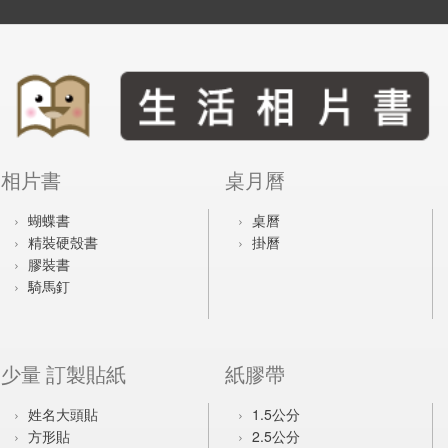
相片書
桌月曆
蝴蝶書
桌曆
精裝硬殼書
掛曆
膠裝書
騎馬釘
少量 訂製貼紙
紙膠帶
姓名大頭貼
1.5公分
方形貼
2.5公分