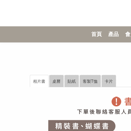
首頁
產品
會
相片書
桌曆
貼紙
客製T恤
卡片