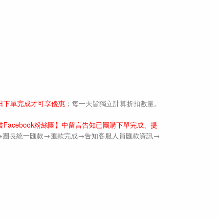
日下單完成才可享優惠
；每一天皆獨立計算折扣數量。
acebook粉絲團】中留言告知已團購下單完成、提
→團長統一匯款→匯款完成→告知客服人員匯款資訊→