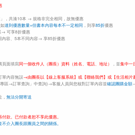
惠
」，共湊10本 → 規格非完全相同，故無優惠
；如
達到優惠數量+但書本內容每本不一定相同
，則享
85折
優惠
→ 可享8折優惠
內容、5本不同內容→ 享85折優惠
購頁面填寫
同一個收件人（團長）資料（姓名、電話、地址）
，並
集中一
訂單內容無誤
→由團長以【線上客服系統】或【聯絡我們】或【生活相片書F
員專區→訂單查詢」中查詢)→客服人員與您核對訂單內容並
確認團購金額
址，
無法分開寄送
再付款。已付款者恕不享此優惠。
並不介入團長跟團員之間的關係。