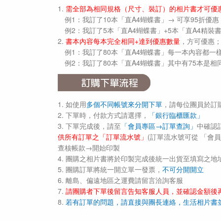
1.
需全部為相同規格（尺寸、裝訂）的相片書才可優
例1：我訂了10本「直A4蝴蝶書」→ 可享95折優惠
例2：我訂了5本「直A4蝴蝶書」+5本「直A4精裝書
2.
書本內容每本完全相同+達到優惠數量
，方可優惠
例1：我訂了80本「直A4蝴蝶書」每一本內容都一樣
例2：我訂了80本「直A4蝴蝶書」其中有75本是相同
1. 如使用
多個不同帳號來分開下單
，請每位團員於訂
2. 下單時，付款方式請選擇，
「銀行臨櫃匯款」
3. 下單完成後，請至
「會員專區→訂單查詢」
中確認
供所有訂單之「訂單流水號」
(訂單流水號可從 「會
查核帳款→開始印製
4. 團購之相片書將於印製完成後統一出貨至填寫之地
5. 團購訂單將統一開立單一發票，
不可分開開立
6. 離島、偏遠地區之運費請留言洽詢客服
7.
請團購者下單後留言告知客服人員，並確認金額後
8.
若有訂單的問題，請直接與團長連絡，生活相片書