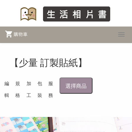
Toggl
navig
【少量 訂製貼紙】
編
規
加
包
服
選擇商品
輯
格
工
裝
務