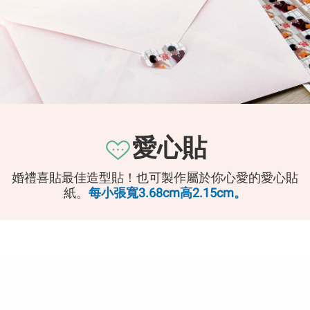
愛心貼
婚禮喜貼最佳造型貼！
也可製作屬於你心愛的愛心貼
紙。
每小張寬3.68cm高2.15cm。