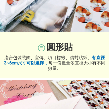
圓形貼
適合包裝裝飾、宣傳、項目標籤、信封貼紙。
有直徑
3~6cm尺寸可以選擇，
每一份數量依直徑大小有不同
數量。