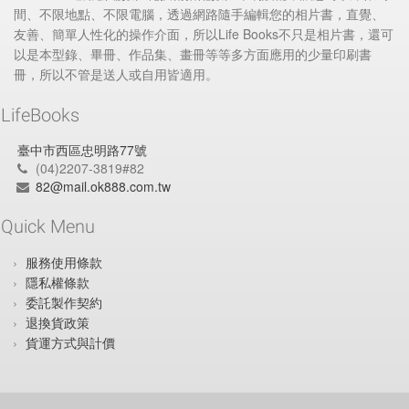
間、不限地點、不限電腦，透過網路隨手編輯您的相片書，直覺、
友善、簡單人性化的操作介面，所以Life Books不只是相片書，還可
以是本型錄、畢冊、作品集、畫冊等等多方面應用的少量印刷書
冊，所以不管是送人或自用皆適用。
LifeBooks
臺中市西區忠明路77號
(04)2207-3819#82
82@mail.ok888.com.tw
Quick Menu
服務使用條款
隱私權條款
委託製作契約
退換貨政策
貨運方式與計價