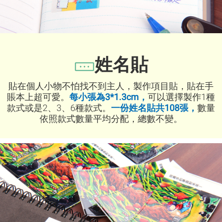
姓名貼
貼在個人小物不怕找不到主人，
製作項目貼，貼在手
賬本上超可愛。
每小張為3*1.3cm，
可以選擇製作1種
款式或是2、3、6種款式。
一份姓名貼共108張，
數量
依照款式數量平均分配，總數不變。