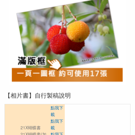
【相片書】自行製稿說明
點我下
載
點我下
21X蝴蝶書
載
21X蝴蝶書(加
點我下